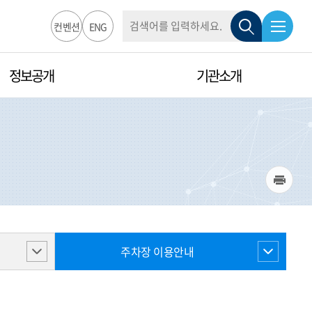
통
검
합
전
검
컨벤션
ENG
검
색
색
체
색
정보공개
기관소개
창
메
뉴
열
인
림
쇄
주차장 이용안내