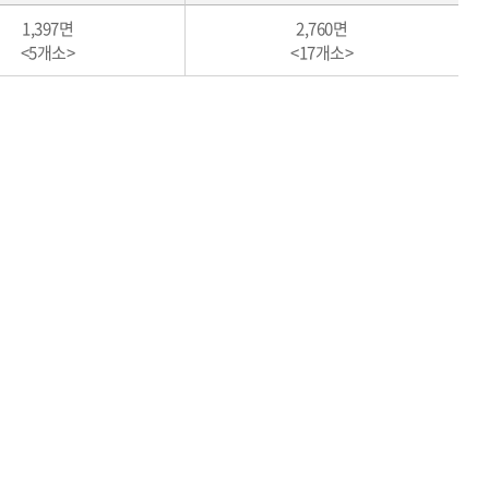
1,397면
2,760면
<5개소>
<17개소>