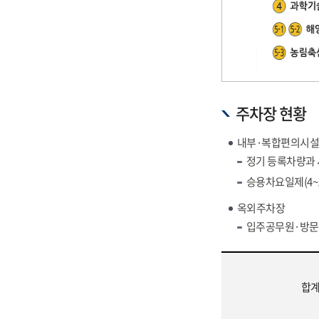
주차장 현황
내부·복합편의시설
정기 등록차량과 
승용차요일제(4~1
옥외주차장
입주공무원·방문
합