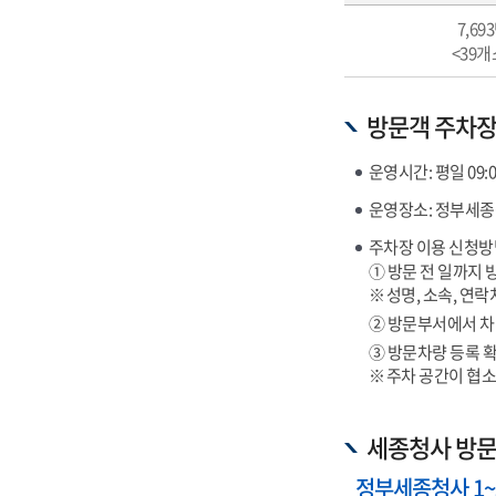
주차장
7,69
현황
<39개
(합계,
내부주차장,
외부주차장,
방문객 주차장
복합편의시설
주차장,
운영시간: 평일 09:
옥외주차장)
운영장소: 정부세종청
주차장 이용 신청방
① 방문 전 일까지 
성명, 소속, 연락
② 방문부서에서 차
③ 방문차량 등록 확
주차 공간이 협
세종청사 방문
정부세종청사 1~