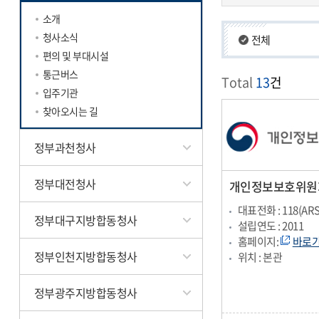
소개
청사소식
전체
편의 및 부대시설
후생관
통근버스
Total
13
건
본관
입주기관
별관(외교부)
찾아오시는 길
본관
정부과천청사
정부대전청사
개인정보보호위원
대표전화 : 118(AR
정부대구지방합동청사
설립연도 : 2011
홈페이지:
바로
정부인천지방합동청사
위치 : 본관
정부광주지방합동청사