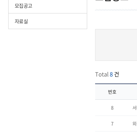
모집공고
자료실
Total
8
건
번호
모
8
서
집
공
고
7
외
의
게