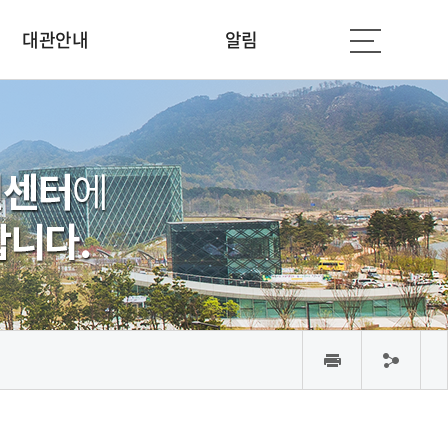
대관안내
알림
인
공
쇄
유
하